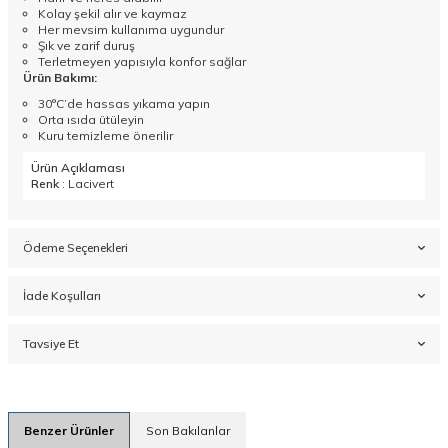
Kolay şekil alır ve kaymaz
Her mevsim kullanıma uygundur
Şık ve zarif duruş
Terletmeyen yapısıyla konfor sağlar
Ürün Bakımı:
30°C’de hassas yıkama yapın
Orta ısıda ütüleyin
Kuru temizleme önerilir
Ürün Açıklaması
Renk
: Lacivert
Ödeme Seçenekleri
İade Koşulları
Tavsiye Et
Benzer Ürünler
Son Bakılanlar