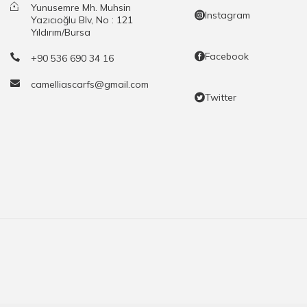
Yunusemre Mh. Muhsin
Instagram
Yazıcıoğlu Blv, No : 121
Yıldırım/Bursa
Facebook
+90 536 690 34 16
camelliascarfs@gmail.com
Twitter