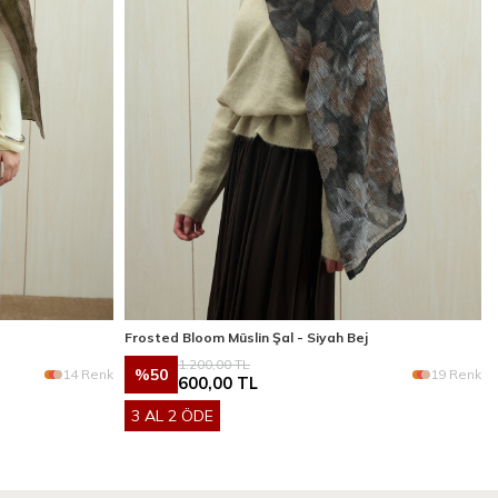
Frosted Bloom Müslin Şal - Siyah Bej
1.200,00
TL
%
50
14 Renk
19 Renk
600,00
TL
3 AL 2 ÖDE