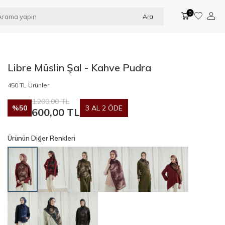
0
Ara
Libre Müslin Şal - Kahve Pudra
450 TL Ürünler
1.200,00
TL
%
50
3 AL 2 ÖDE
600,00
TL
Ürünün Diğer Renkleri