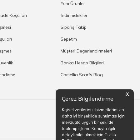
a
Yeni Ürünler
İade Koşulları
İndirimdekiler
eşmesi
Sipariş Takip
şulları
Sepetim
eşmesi
Müşteri Değerlendirmeleri
Güvenlik
Banka Hesap Bilgileri
lendirme
Camellia Scarfs Blog
X
Çerez Bilgilendirme
Kişisel verileriniz, hizmetlerimizin
daha iyi bir şekilde sunulması için
mevzuata uygun bir şekilde
toplanıp işlenir. Konuyla ilgili
detaylı bilgi almak için Gizlilik