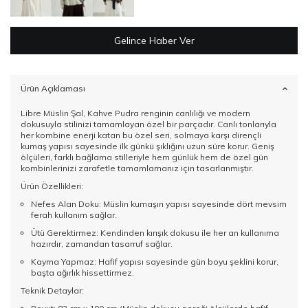
Gelince Haber Ver
Ürün Açıklaması
Libre Müslin Şal, Kahve Pudra renginin canlılığı ve modern
dokusuyla stilinizi tamamlayan özel bir parçadır. Canlı tonlarıyla
her kombine enerji katan bu özel seri, solmaya karşı dirençli
kumaş yapısı sayesinde ilk günkü şıklığını uzun süre korur. Geniş
ölçüleri, farklı bağlama stilleriyle hem günlük hem de özel gün
kombinlerinizi zarafetle tamamlamanız için tasarlanmıştır.
Ürün Özellikleri:
Nefes Alan Doku: Müslin kumaşın yapısı sayesinde dört mevsim
ferah kullanım sağlar.
Ütü Gerektirmez: Kendinden kırışık dokusu ile her an kullanıma
hazırdır, zamandan tasarruf sağlar.
Kayma Yapmaz: Hafif yapısı sayesinde gün boyu şeklini korur,
başta ağırlık hissettirmez.
Teknik Detaylar: