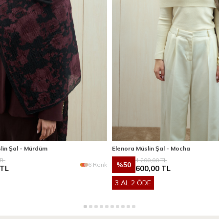
lin Şal - Mürdüm
Elenora Müslin Şal - Mocha
TL
1.200,00
TL
%
50
6 Renk
TL
600,00
TL
3 AL 2 ÖDE