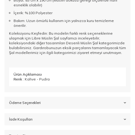
Boyut: 83 cm x 190 cm (Müslin dokusu gereği ölçülerde hafif
esneklik olabilir)
İçerik: %100 Polyester
Bakım: Uzun ömürlü kullanım için yalnızca kuru temizleme
önerilir.
Koleksiyonu Keşfedin: Bu modelin farklı renk seçeneklerine
ulaşmak için
Libre Müslin Şal
sayfamızı inceleyebilir,
koleksiyondaki diğer tasarımları
Desenli Müslin Şal
kategorimizde
bulabilirsiniz. Gardırobunuzun eksik parçalarını tamamlayacak tüm
Şal
modellerimiz için ilgili kategorimizi ziyaret etmeyi unutmayın.
Ürün Açıklaması
Renk
: Kahve - Pudra
Ödeme Seçenekleri
İade Koşulları