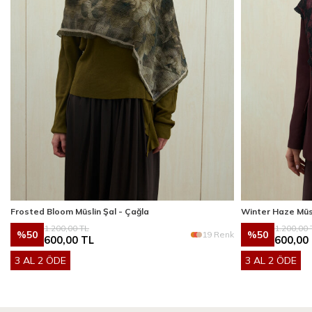
Frosted Bloom Müslin Şal - Çağla
Winter Haze Müs
1.200,00
TL
1.200,00
%
50
%
50
k
19 Renk
600,00
TL
600,00
3 AL 2 ÖDE
3 AL 2 ÖDE