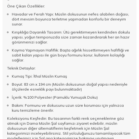
Öne Çıkan Özellikler:
Havadar ve Ferah Yapı: Müslin dokusunun nefes alabilen doğası,
dört mevsim boyunca terletme yapmadan konforlu bir deneyim
sunar.
Kırışıklığa Dayanıklı Tasarım: Ütü gerektirmeyen kendinden dokulu
yapısı, yoğun temponuzda size zaman kazandırarak her an hazır
görünmenizi sağlar.
Kayma Yapmayan Hafiflik: Başta ağırlık hissettirmeyen hafifliği ve
sabit kalan yapısı ile gün boyu formunu korur, kullanım kolaylığı
sağlar.
Teknik Detaylar:
Kumaş Tipi: İthal Müslin Kumaş
Boyut: 83 cm x 194 cm (Müslin dokusunun doğal yapısı nedeniyle
ölçülerde esneklik payı bulunmaktadır)
İçerik: %100 Polyester (Pamuklu Yumuşak Doku)
Bakım: Formunu ve dokusunu uzun süre koruması için yalnızca
kuru temizleme önerilir.
Koleksiyonu Keşfedin: Bu tasarımın farklı renk seçeneklerine göz
atmak için
Dama Müslin Şal
sayfamızı ziyaret edebilir, müslin
dokusunun diğer alternatiflerini keşfetmek için
Müslin Şal
kategorimizi inceleyebilirsiniz. Stil yolculuğunuzu tamamlayacak tüm
modellerimiz için
Şal
ana kategorimize bakmayı unutmayın.