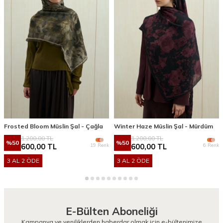
Frosted Bloom Müslin Şal - Çağla
Winter Haze Müslin Şal - Mürdüm
1.200,00
TL
1.200,00
TL
%
50
%
50
19 Renk
6 Renk
600,00
TL
600,00
TL
3 AL 2 ÖDE
3 AL 2 ÖDE
E-Bülten Aboneliği
Kampanya ve yeniliklerden haberdar olmak için e-bültenimize