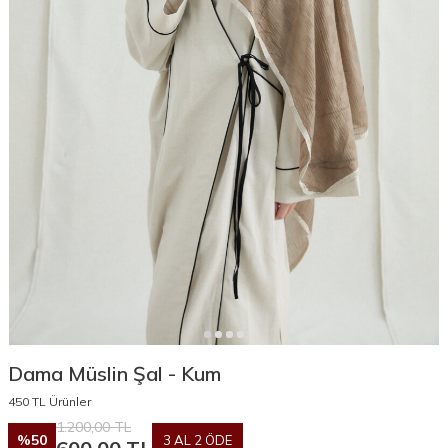
Dama Müslin Şal - Kum
450 TL Ürünler
1.200,00
TL
%
50
3 AL 2 ÖDE