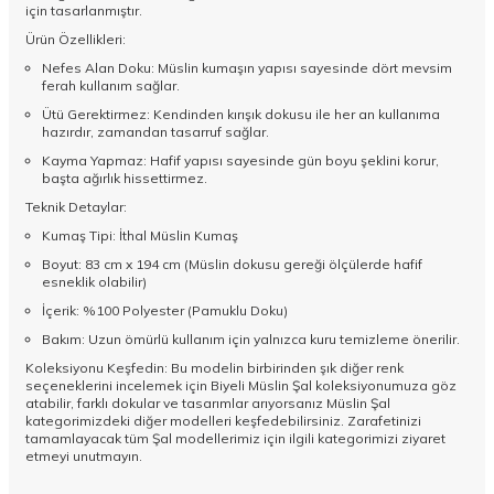
için tasarlanmıştır.
Ürün Özellikleri:
Nefes Alan Doku: Müslin kumaşın yapısı sayesinde dört mevsim
ferah kullanım sağlar.
Ütü Gerektirmez: Kendinden kırışık dokusu ile her an kullanıma
hazırdır, zamandan tasarruf sağlar.
Kayma Yapmaz: Hafif yapısı sayesinde gün boyu şeklini korur,
başta ağırlık hissettirmez.
Teknik Detaylar:
Kumaş Tipi: İthal Müslin Kumaş
Boyut: 83 cm x 194 cm (Müslin dokusu gereği ölçülerde hafif
esneklik olabilir)
İçerik: %100 Polyester (Pamuklu Doku)
Bakım: Uzun ömürlü kullanım için yalnızca kuru temizleme önerilir.
Koleksiyonu Keşfedin: Bu modelin birbirinden şık diğer renk
seçeneklerini incelemek için
Biyeli Müslin Şal
koleksiyonumuza göz
atabilir, farklı dokular ve tasarımlar arıyorsanız
Müslin Şal
kategorimizdeki diğer modelleri keşfedebilirsiniz. Zarafetinizi
tamamlayacak tüm
Şal
modellerimiz için ilgili kategorimizi ziyaret
etmeyi unutmayın.