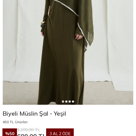
Biyeli Müslin Şal - Yeşil
450 TL Ürünler
1.200,00
TL
%
50
3 AL 2 ÖDE