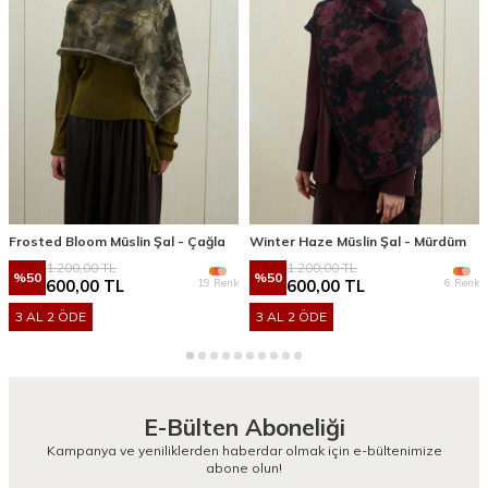
Frosted Bloom Müslin Şal - Çağla
Winter Haze Müslin Şal - Mürdüm
1.200,00
TL
1.200,00
TL
%
50
%
50
19 Renk
6 Renk
600,00
TL
600,00
TL
3 AL 2 ÖDE
3 AL 2 ÖDE
E-Bülten Aboneliği
Kampanya ve yeniliklerden haberdar olmak için e-bültenimize
abone olun!