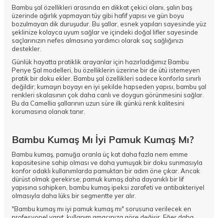
Bambu şal özellikleri arasında en dikkat çekici olanı, şalın baş
üzerinde ağırlık yapmayan tüy gibi hafif yapısı ve gün boyu
bozulmayan dik duruşudur. Bu şallar, esnek yapıları sayesinde yüz
şeklinize kolayca uyum sağlar ve içindeki doğal lifler sayesinde
saçlarınızın nefes almasına yardımcı olarak saç sağlığınızı
destekler.
Günlük hayatta pratiklik arayanlar için hazırladığımız
Bambu
Penye Şal
modelleri, bu özelliklerin üzerine bir de ütü istemeyen
pratik bir doku ekler. Bambu şal özellikleri sadece konforla sınırlı
değildir; kumaşın boyayı en iyi şekilde hapseden yapısı, bambu şal
renkleri skalasının çok daha canlı ve doygun görünmesini sağlar.
Bu da Camellia şallarının uzun süre ilk günkü renk kalitesini
korumasına olanak tanır.
Bambu Kumaş Mı İyi Pamuk Kumaş Mı?
Bambu kumaş, pamuğa oranla üç kat daha fazla nem emme
kapasitesine sahip olması ve daha yumuşak bir doku sunmasıyla
konfor odaklı kullanımlarda pamuktan bir adım öne çıkar. Ancak
dürüst olmak gerekirse; pamuk kumaş daha dayanıklı bir lif
yapısına sahipken, bambu kumaş ipeksi zarafeti ve antibakteriyel
olmasıyla daha lüks bir segmentte yer alır.
"Bambu kumaş mı iyi pamuk kumaş mı" sorusuna verilecek en
profesyonel yanıt, kullanım amacınıza göre değişir. Eğer daha