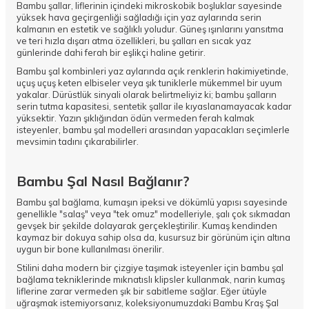
Bambu şallar, liflerinin içindeki mikroskobik boşluklar sayesinde
yüksek hava geçirgenliği sağladığı için yaz aylarında serin
kalmanın en estetik ve sağlıklı yoludur. Güneş ışınlarını yansıtma
ve teri hızla dışarı atma özellikleri, bu şalları en sıcak yaz
günlerinde dahi ferah bir eşlikçi haline getirir.
Bambu şal kombinleri yaz aylarında açık renklerin hakimiyetinde,
uçuş uçuş keten elbiseler veya şık tuniklerle mükemmel bir uyum
yakalar. Dürüstlük sinyali olarak belirtmeliyiz ki; bambu şalların
serin tutma kapasitesi, sentetik şallar ile kıyaslanamayacak kadar
yüksektir. Yazın şıklığından ödün vermeden ferah kalmak
isteyenler, bambu şal modelleri arasından yapacakları seçimlerle
mevsimin tadını çıkarabilirler.
Bambu Şal Nasıl Bağlanır?
Bambu şal bağlama, kumaşın ipeksi ve dökümlü yapısı sayesinde
genellikle "salaş" veya "tek omuz" modelleriyle, şalı çok sıkmadan
gevşek bir şekilde dolayarak gerçekleştirilir. Kumaş kendinden
kaymaz bir dokuya sahip olsa da, kusursuz bir görünüm için altına
uygun bir bone kullanılması önerilir.
Stilini daha modern bir çizgiye taşımak isteyenler için bambu şal
bağlama tekniklerinde mıknatıslı klipsler kullanmak, narin kumaş
liflerine zarar vermeden şık bir sabitleme sağlar. Eğer ütüyle
uğraşmak istemiyorsanız, koleksiyonumuzdaki
Bambu Kraş Şal