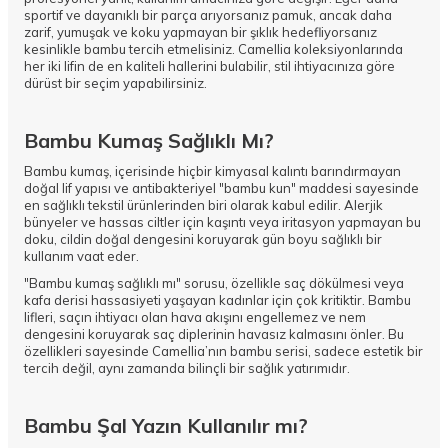
sportif ve dayanıklı bir parça arıyorsanız pamuk, ancak daha
zarif, yumuşak ve koku yapmayan bir şıklık hedefliyorsanız
kesinlikle bambu tercih etmelisiniz. Camellia koleksiyonlarında
her iki lifin de en kaliteli hallerini bulabilir, stil ihtiyacınıza göre
dürüst bir seçim yapabilirsiniz.
Bambu Kumaş Sağlıklı Mı?
Bambu kumaş, içerisinde hiçbir kimyasal kalıntı barındırmayan
doğal lif yapısı ve antibakteriyel "bambu kun" maddesi sayesinde
en sağlıklı tekstil ürünlerinden biri olarak kabul edilir. Alerjik
bünyeler ve hassas ciltler için kaşıntı veya iritasyon yapmayan bu
doku, cildin doğal dengesini koruyarak gün boyu sağlıklı bir
kullanım vaat eder.
"Bambu kumaş sağlıklı mı" sorusu, özellikle saç dökülmesi veya
kafa derisi hassasiyeti yaşayan kadınlar için çok kritiktir. Bambu
lifleri, saçın ihtiyacı olan hava akışını engellemez ve nem
dengesini koruyarak saç diplerinin havasız kalmasını önler. Bu
özellikleri sayesinde Camellia’nın bambu serisi, sadece estetik bir
tercih değil, aynı zamanda bilinçli bir sağlık yatırımıdır.
Bambu Şal Yazın Kullanılır mı?