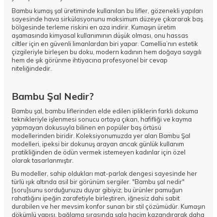
Bambu kumaş şal üretiminde kullanılan bu lifler, gözenekli yapıları
sayesinde hava sirkülasyonunu maksimum düzeye çıkararak baş
bölgesinde terleme riskini en aza indirir. Kumaşın üretim
aşamasında kimyasal kullanımının düşük olması, onu hassas
ciltler için en güvenli limanlardan biri yapar. Camellia’nın estetik
çizgileriyle birleşen bu doku, modern kadının hem doğaya saygılı
hem de şık görünme ihtiyacına profesyonel bir cevap
niteliğindedir.
Bambu Şal Nedir?
Bambu şal, bambu liflerinden elde edilen ipliklerin farklı dokuma
teknikleriyle işlenmesi sonucu ortaya çıkan, hafifliği ve kayma
yapmayan dokusuyla bilinen en popüler baş örtüsü
modellerinden biridir. Koleksiyonumuzda yer alan
Bambu Şal
modelleri, ipeksi bir dokunuş arayan ancak günlük kullanım
pratikliğinden de ödün vermek istemeyen kadınlar için özel
olarak tasarlanmıştır.
Bu modeller, sahip oldukları mat-parlak dengesi sayesinde her
türlü ışık altında asil bir görünüm sergiler. "Bambu şal nedir"
[soru]sunu sorduğunuzu duyar gibiyiz; bu ürünler pamuğun
rahatlığını ipeğin zarafetiyle birleştiren, iğnesiz dahi sabit
durabilen ve her mevsim konfor sunan bir stil çözümüdür. Kumaşın
dökümlü yapısı, bağlama sırasında şala hacim kazandırarak daha