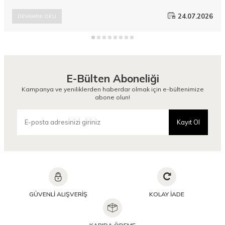
en sevilen bu kurtarıcı parçasını parlatmak ve tarzınıza derinlik
katmak ise tamamen doğru aksesuar eşleşmelerinden geçer.
24.07.2026
DEVAMINI OKU
Camellia Scarfs koleksiyonlarında yer alan modern ve
yenilikçi Şal modelleri, duru şıklığınızı zirveye taşıyacak pürüzsüz
alternatifler sunar.
E-Bülten Aboneliği
Kampanya ve yeniliklerden haberdar olmak için e-bültenimize
abone olun!
Kayıt Ol
GÜVENLİ ALIŞVERİŞ
KOLAY İADE