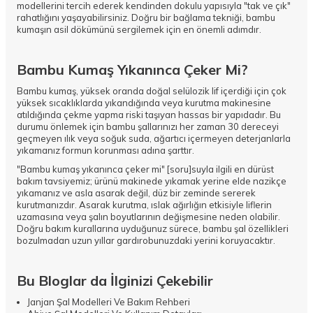
modellerini tercih ederek kendinden dokulu yapısıyla "tak ve çık"
rahatlığını yaşayabilirsiniz. Doğru bir bağlama tekniği, bambu
kumaşın asil dökümünü sergilemek için en önemli adımdır.
Bambu Kumaş Yıkanınca Çeker Mi?
Bambu kumaş, yüksek oranda doğal selülozik lif içerdiği için çok
yüksek sıcaklıklarda yıkandığında veya kurutma makinesine
atıldığında çekme yapma riski taşıyan hassas bir yapıdadır. Bu
durumu önlemek için bambu şallarınızı her zaman 30 dereceyi
geçmeyen ılık veya soğuk suda, ağartıcı içermeyen deterjanlarla
yıkamanız formun korunması adına şarttır.
"Bambu kumaş yıkanınca çeker mi" [soru]suyla ilgili en dürüst
bakım tavsiyemiz; ürünü makinede yıkamak yerine elde nazikçe
yıkamanız ve asla asarak değil, düz bir zeminde sererek
kurutmanızdır. Asarak kurutma, ıslak ağırlığın etkisiyle liflerin
uzamasına veya şalın boyutlarının değişmesine neden olabilir.
Doğru bakım kurallarına uyduğunuz sürece, bambu şal özellikleri
bozulmadan uzun yıllar gardırobunuzdaki yerini koruyacaktır.
Bu Bloglar da İlginizi Çekebilir
Janjan Şal Modelleri Ve Bakım Rehberi