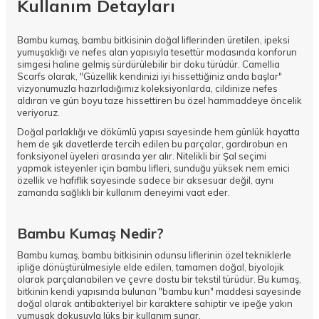
Kullanım Detayları
Bambu kumaş, bambu bitkisinin doğal liflerinden üretilen, ipeksi
yumuşaklığı ve nefes alan yapısıyla tesettür modasında konforun
simgesi haline gelmiş sürdürülebilir bir doku türüdür. Camellia
Scarfs olarak, "Güzellik kendinizi iyi hissettiğiniz anda başlar"
vizyonumuzla hazırladığımız koleksiyonlarda, cildinize nefes
aldıran ve gün boyu taze hissettiren bu özel hammaddeye öncelik
veriyoruz.
Doğal parlaklığı ve dökümlü yapısı sayesinde hem günlük hayatta
hem de şık davetlerde tercih edilen bu parçalar, gardırobun en
fonksiyonel üyeleri arasında yer alır. Nitelikli bir
Şal
seçimi
yapmak isteyenler için bambu lifleri, sunduğu yüksek nem emici
özellik ve hafiflik sayesinde sadece bir aksesuar değil, aynı
zamanda sağlıklı bir kullanım deneyimi vaat eder.
Bambu Kumaş Nedir?
Bambu kumaş, bambu bitkisinin odunsu liflerinin özel tekniklerle
ipliğe dönüştürülmesiyle elde edilen, tamamen doğal, biyolojik
olarak parçalanabilen ve çevre dostu bir tekstil türüdür. Bu kumaş,
bitkinin kendi yapısında bulunan "bambu kun" maddesi sayesinde
doğal olarak antibakteriyel bir karaktere sahiptir ve ipeğe yakın
yumuşak dokusuyla lüks bir kullanım sunar.