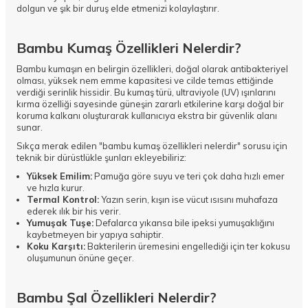
dolgun ve şık bir duruş elde etmenizi kolaylaştırır.
Bambu Kumaş Özellikleri Nelerdir?
Bambu kumaşın en belirgin özellikleri, doğal olarak antibakteriyel
olması, yüksek nem emme kapasitesi ve cilde temas ettiğinde
verdiği serinlik hissidir. Bu kumaş türü, ultraviyole (UV) ışınlarını
kırma özelliği sayesinde güneşin zararlı etkilerine karşı doğal bir
koruma kalkanı oluşturarak kullanıcıya ekstra bir güvenlik alanı
sunar.
Sıkça merak edilen "bambu kumaş özellikleri nelerdir" sorusu için
teknik bir dürüstlükle şunları ekleyebiliriz:
Yüksek Emilim:
Pamuğa göre suyu ve teri çok daha hızlı emer
ve hızla kurur.
Termal Kontrol:
Yazın serin, kışın ise vücut ısısını muhafaza
ederek ılık bir his verir.
Yumuşak Tuşe:
Defalarca yıkansa bile ipeksi yumuşaklığını
kaybetmeyen bir yapıya sahiptir.
Koku Karşıtı:
Bakterilerin üremesini engellediği için ter kokusu
oluşumunun önüne geçer.
Bambu Şal Özellikleri Nelerdir?