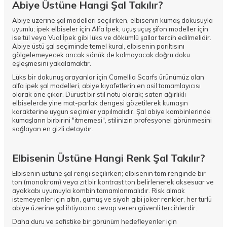
Abiye Üstüne Hangi Şal Takılır?
Abiye üzerine şal modelleri seçilirken, elbisenin kumaş dokusuyla
uyumlu; ipek elbiseler için Alfa İpek, uçuş uçuş şifon modeller için
ise tül veya Vual İpek gibi lüks ve dökümlü şallar tercih edilmelidir.
Abiye üstü şal seçiminde temel kural, elbisenin parıltısını
gölgelemeyecek ancak sönük de kalmayacak doğru doku
eşleşmesini yakalamaktır.
Lüks bir dokunuş arayanlar için Camellia Scarfs ürünümüz olan
alfa ipek şal
modelleri, abiye kıyafetlerin en asil tamamlayıcısı
olarak öne çıkar. Dürüst bir stil notu olarak; saten ağırlıklı
elbiselerde yine mat-parlak dengesi gözetilerek kumaşın
karakterine uygun seçimler yapılmalıdır. Şal abiye kombinlerinde
kumaşların birbirini "itmemesi", stilinizin profesyonel görünmesini
sağlayan en gizli detaydır.
Elbisenin Üstüne Hangi Renk Şal Takılır?
Elbisenin üstüne şal rengi seçilirken; elbisenin tam renginde bir
ton (monokrom) veya zıt bir kontrast ton belirlenerek aksesuar ve
ayakkabı uyumuyla kombin tamamlanmalıdır. Risk almak
istemeyenler için altın, gümüş ve siyah gibi joker renkler, her türlü
abiye üzerine şal ihtiyacına cevap veren güvenli tercihlerdir.
Daha duru ve sofistike bir görünüm hedefleyenler için