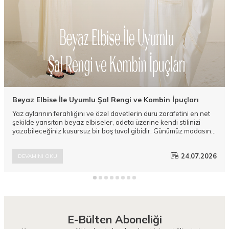
Beyaz Elbise İle Uyumlu Şal Rengi ve Kombin İpuçları
Yaz aylarının ferahlığını ve özel davetlerin duru zarafetini en net
şekilde yansıtan beyaz elbiseler, adeta üzerine kendi stilinizi
yazabileceğiniz kusursuz bir boş tuval gibidir. Günümüz modasının
en sevilen bu kurtarıcı parçasını parlatmak ve tarzınıza derinlik
katmak ise tamamen doğru aksesuar eşleşmelerinden geçer.
24.07.2026
DEVAMINI OKU
Camellia Scarfs koleksiyonlarında yer alan modern ve
yenilikçi Şal modelleri, duru şıklığınızı zirveye taşıyacak pürüzsüz
alternatifler sunar.
E-Bülten Aboneliği