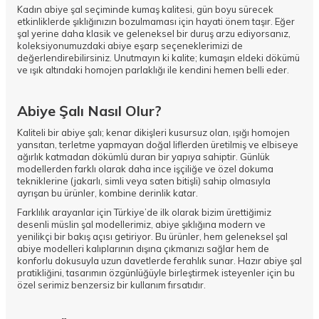
Kadın abiye şal seçiminde kumaş kalitesi, gün boyu sürecek
etkinliklerde şıklığınızın bozulmaması için hayati önem taşır. Eğer
şal yerine daha klasik ve geleneksel bir duruş arzu ediyorsanız,
koleksiyonumuzdaki
abiye eşarp
seçeneklerimizi de
değerlendirebilirsiniz. Unutmayın ki kalite; kumaşın eldeki dökümü
ve ışık altındaki homojen parlaklığı ile kendini hemen belli eder.
Abiye Şalı Nasıl Olur?
Kaliteli bir abiye şalı; kenar dikişleri kusursuz olan, ışığı homojen
yansıtan, terletme yapmayan doğal liflerden üretilmiş ve elbiseye
ağırlık katmadan dökümlü duran bir yapıya sahiptir. Günlük
modellerden farklı olarak daha ince işçiliğe ve özel dokuma
tekniklerine (jakarlı, simli veya saten bitişli) sahip olmasıyla
ayrışan bu ürünler, kombine derinlik katar.
Farklılık arayanlar için Türkiye’de ilk olarak bizim ürettiğimiz
desenli müslin şal
modellerimiz, abiye şıklığına modern ve
yenilikçi bir bakış açısı getiriyor. Bu ürünler, hem geleneksel şal
abiye modelleri kalıplarının dışına çıkmanızı sağlar hem de
konforlu dokusuyla uzun davetlerde ferahlık sunar. Hazır abiye şal
pratikliğini, tasarımın özgünlüğüyle birleştirmek isteyenler için bu
özel serimiz benzersiz bir kullanım fırsatıdır.