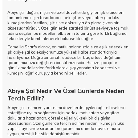
Abiye şal, düğün, nişan ve özel davetlerde giyilen şık elbiseleri
tamamlamak için tasarlanan; ipek, şifon veya saten gibi lüks
kumaşlardan üretilen, ışıltısı ve dokusuyla ön plana çıkan bir
aksesuar türüdür. Özel günlerde zarafeti bir üst seviyeye taşımak
adına seçilen bu modeller, elbisenin tarzına göre farklı bağlama
teknikleriyle kombinlenerek bütünsellik sağlar.
Camellia Scarfs olarak, en mutlu anlarınızda size eşlik edecek en
şık
abiye şal
koleksiyonumuzu yüksek kalite standartlarıyla
hazırlıyoruz. Doğru bir tercih, sadece bir baş örtüsü değil, tüm
görünümünüzü değiştiren bir stil imzasıdır. Bu özel parçalar,
günlük modellerden farklı olarak ışığı yansıtma kapasitesi ve
kumaşın "ağır" duruşuyla kendini belli eder.
Abiye Şal Nedir Ve Özel Günlerde Neden
Tercih Edilir?
Abiye şal, resmi ve yarı resmi davetlerde giyilen ağır elbiselerin
estetiğine uyum sağlaması için parlak, mat-saten veya şifon
dokularla hazırlanan, görsel değeri yüksek bir dış giyim
aksesuarıdır. Özel günlerde tercih edilme nedeni, kumaşın lüks
yapısı sayesinde sıradan bir görünümü anında davet ruhuna
uygun, prestijli bir stile dönüştürmesidir.