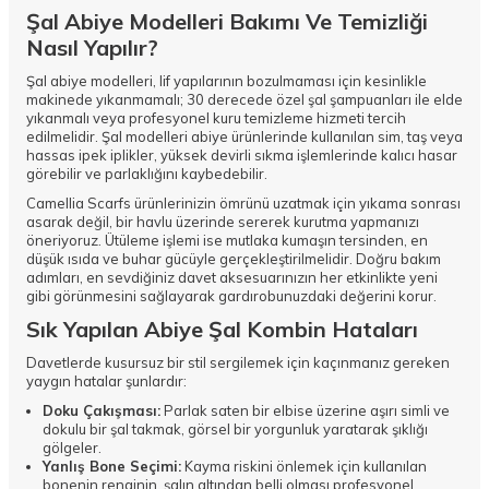
Şal Abiye Modelleri Bakımı Ve Temizliği
Nasıl Yapılır?
Şal abiye modelleri, lif yapılarının bozulmaması için kesinlikle
makinede yıkanmamalı; 30 derecede özel şal şampuanları ile elde
yıkanmalı veya profesyonel kuru temizleme hizmeti tercih
edilmelidir. Şal modelleri abiye ürünlerinde kullanılan sim, taş veya
hassas ipek iplikler, yüksek devirli sıkma işlemlerinde kalıcı hasar
görebilir ve parlaklığını kaybedebilir.
Camellia Scarfs ürünlerinizin ömrünü uzatmak için yıkama sonrası
asarak değil, bir havlu üzerinde sererek kurutma yapmanızı
öneriyoruz. Ütüleme işlemi ise mutlaka kumaşın tersinden, en
düşük ısıda ve buhar gücüyle gerçekleştirilmelidir. Doğru bakım
adımları, en sevdiğiniz davet aksesuarınızın her etkinlikte yeni
gibi görünmesini sağlayarak gardırobunuzdaki değerini korur.
Sık Yapılan Abiye Şal Kombin Hataları
Davetlerde kusursuz bir stil sergilemek için kaçınmanız gereken
yaygın hatalar şunlardır:
Doku Çakışması:
Parlak saten bir elbise üzerine aşırı simli ve
dokulu bir şal takmak, görsel bir yorgunluk yaratarak şıklığı
gölgeler.
Yanlış Bone Seçimi:
Kayma riskini önlemek için kullanılan
bonenin renginin, şalın altından belli olması profesyonel