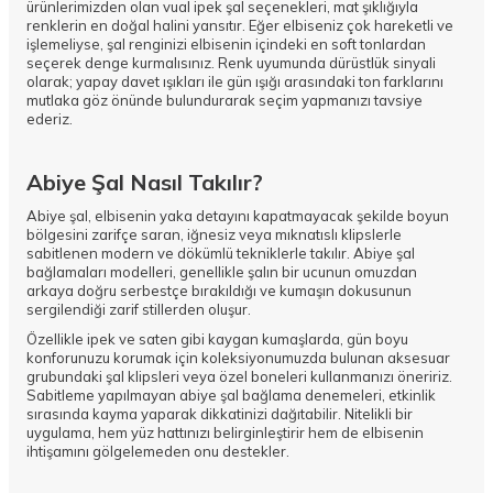
ürünlerimizden olan
vual ipek şal
seçenekleri, mat şıklığıyla
renklerin en doğal halini yansıtır. Eğer elbiseniz çok hareketli ve
işlemeliyse, şal renginizi elbisenin içindeki en soft tonlardan
seçerek denge kurmalısınız. Renk uyumunda dürüstlük sinyali
olarak; yapay davet ışıkları ile gün ışığı arasındaki ton farklarını
mutlaka göz önünde bulundurarak seçim yapmanızı tavsiye
ederiz.
Abiye Şal Nasıl Takılır?
Abiye şal, elbisenin yaka detayını kapatmayacak şekilde boyun
bölgesini zarifçe saran, iğnesiz veya mıknatıslı klipslerle
sabitlenen modern ve dökümlü tekniklerle takılır. Abiye şal
bağlamaları modelleri, genellikle şalın bir ucunun omuzdan
arkaya doğru serbestçe bırakıldığı ve kumaşın dokusunun
sergilendiği zarif stillerden oluşur.
Özellikle ipek ve saten gibi kaygan kumaşlarda, gün boyu
konforunuzu korumak için koleksiyonumuzda bulunan
aksesuar
grubundaki şal klipsleri veya özel boneleri kullanmanızı öneririz.
Sabitleme yapılmayan abiye şal bağlama denemeleri, etkinlik
sırasında kayma yaparak dikkatinizi dağıtabilir. Nitelikli bir
uygulama, hem yüz hattınızı belirginleştirir hem de elbisenin
ihtişamını gölgelemeden onu destekler.