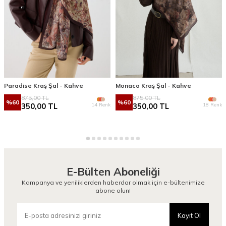
Paradise Kraş Şal - Kahve
Monaco Kraş Şal - Kahve
875,00
TL
875,00
TL
%
60
%
60
14 Renk
18 Renk
350,00
TL
350,00
TL
E-Bülten Aboneliği
Kampanya ve yeniliklerden haberdar olmak için e-bültenimize
abone olun!
Kayıt Ol