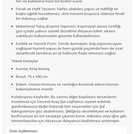
her an kullanıma hazır bir konfor sunar.
Ferah ve Hafif Tasarım: Nefes alabilen yapısı ve hafifliği ile
başta ağırlık hissettirmez, dört mevsim boyunca cildinize ferah
bir dokunuş sağlar.
Mükemmel Tutuş (Kayma Yapmaz): Kaymayan yüzey özelliği,
gün içinde şalınızı sürekli düzeltme ihtiyacını bitirir; ekstra
sabitleyici kullanmadan güvenle kullanabilirsiniz.
Estetik ve Hacimli Form: Sönük durmayan, baş yapısına uyum
sağlayan hacimli yapısı ile hem günlük yaşamda hem de özel
davetlerde kendinizi en iyi halinizle ifade etmenizi sağlar.
Teknik Detaylar:
Kumaş: Kraş kumaş
Boyut: 75 x 190 cm
Bakım: Ürünün formunu ve canlılığını korumak adına hassas
bakım/yıkama önerilir.
Koleksiyonu Keşfedin: Bu serinin diğer büyüleyici desenlerini
incelemek için
Desenli Kraş Şal
sayfamızı ziyaret edebilir,
gardırobunuza değer katacak tüm seçenekler için
Şal
kategorimize göz atabilirsiniz. Şıklığınızı destekleyen ve kullanım
konforunuzu en üst seviyeye çıkaran bone, mıknatıs veya iğne gibi
tamamlayıcılar için
Aksesuar
dünyamızı keşfetmeyi unutmayın.
Ürün Açıklaması