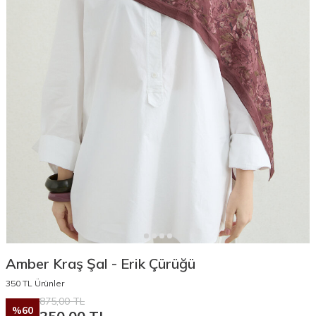
Amber Kraş Şal - Erik Çürüğü
350 TL Ürünler
875,00
TL
%
60