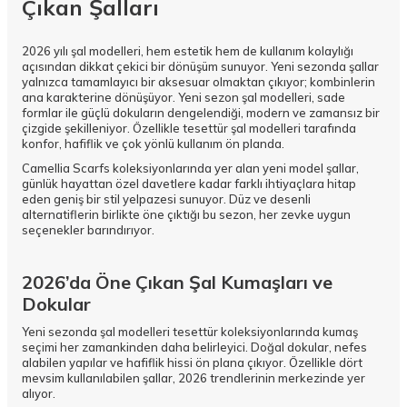
Çıkan Şalları
2026 yılı şal modelleri, hem estetik hem de kullanım kolaylığı
açısından dikkat çekici bir dönüşüm sunuyor. Yeni sezonda şallar
yalnızca tamamlayıcı bir aksesuar olmaktan çıkıyor; kombinlerin
ana karakterine dönüşüyor. Yeni sezon şal modelleri, sade
formlar ile güçlü dokuların dengelendiği, modern ve zamansız bir
çizgide şekilleniyor. Özellikle tesettür şal modelleri tarafında
konfor, hafiflik ve çok yönlü kullanım ön planda.
Camellia Scarfs koleksiyonlarında yer alan yeni model şallar,
günlük hayattan özel davetlere kadar farklı ihtiyaçlara hitap
eden geniş bir stil yelpazesi sunuyor. Düz ve desenli
alternatiflerin birlikte öne çıktığı bu sezon, her zevke uygun
seçenekler barındırıyor.
2026’da Öne Çıkan Şal Kumaşları ve
Dokular
Yeni sezonda şal modelleri tesettür koleksiyonlarında kumaş
seçimi her zamankinden daha belirleyici. Doğal dokular, nefes
alabilen yapılar ve hafiflik hissi ön plana çıkıyor. Özellikle dört
mevsim kullanılabilen şallar, 2026 trendlerinin merkezinde yer
alıyor.