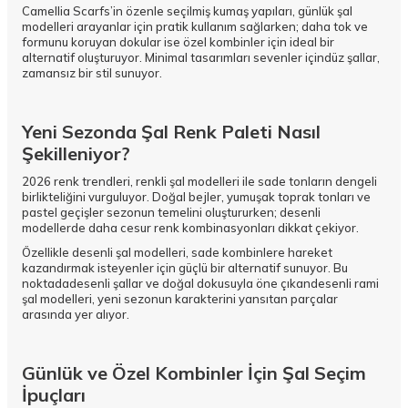
Camellia Scarfs’in özenle seçilmiş kumaş yapıları, günlük şal
modelleri arayanlar için pratik kullanım sağlarken; daha tok ve
formunu koruyan dokular ise özel kombinler için ideal bir
alternatif oluşturuyor. Minimal tasarımları sevenler için
düz şallar
,
zamansız bir stil sunuyor.
Yeni Sezonda Şal Renk Paleti Nasıl
Şekilleniyor?
2026 renk trendleri, renkli şal modelleri ile sade tonların dengeli
birlikteliğini vurguluyor. Doğal bejler, yumuşak toprak tonları ve
pastel geçişler sezonun temelini oluştururken; desenli
modellerde daha cesur renk kombinasyonları dikkat çekiyor.
Özellikle desenli şal modelleri, sade kombinlere hareket
kazandırmak isteyenler için güçlü bir alternatif sunuyor. Bu
noktada
desenli şallar
ve doğal dokusuyla öne çıkan
desenli rami
şal
modelleri, yeni sezonun karakterini yansıtan parçalar
arasında yer alıyor.
Günlük ve Özel Kombinler İçin Şal Seçim
İpuçları