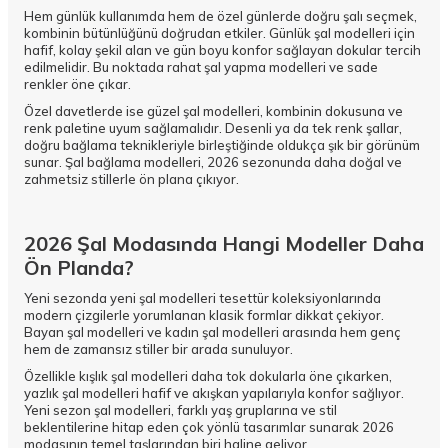
Hem günlük kullanımda hem de özel günlerde doğru şalı seçmek,
kombinin bütünlüğünü doğrudan etkiler. Günlük şal modelleri için
hafif, kolay şekil alan ve gün boyu konfor sağlayan dokular tercih
edilmelidir. Bu noktada rahat şal yapma modelleri ve sade
renkler öne çıkar.
Özel davetlerde ise güzel şal modelleri, kombinin dokusuna ve
renk paletine uyum sağlamalıdır. Desenli ya da tek renk şallar,
doğru bağlama teknikleriyle birleştiğinde oldukça şık bir görünüm
sunar. Şal bağlama modelleri, 2026 sezonunda daha doğal ve
zahmetsiz stillerle ön plana çıkıyor.
2026 Şal Modasında Hangi Modeller Daha
Ön Planda?
Yeni sezonda yeni şal modelleri tesettür koleksiyonlarında
modern çizgilerle yorumlanan klasik formlar dikkat çekiyor.
Bayan şal modelleri ve kadın şal modelleri arasında hem genç
hem de zamansız stiller bir arada sunuluyor.
Özellikle kışlık şal modelleri daha tok dokularla öne çıkarken,
yazlık şal modelleri hafif ve akışkan yapılarıyla konfor sağlıyor.
Yeni sezon şal modelleri, farklı yaş gruplarına ve stil
beklentilerine hitap eden çok yönlü tasarımlar sunarak 2026
modasının temel taşlarından biri haline geliyor.