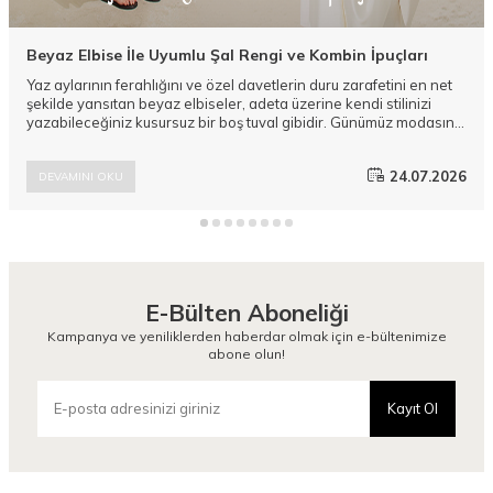
Beyaz Elbise İle Uyumlu Şal Rengi ve Kombin İpuçları
Yaz aylarının ferahlığını ve özel davetlerin duru zarafetini en net
şekilde yansıtan beyaz elbiseler, adeta üzerine kendi stilinizi
yazabileceğiniz kusursuz bir boş tuval gibidir. Günümüz modasının
en sevilen bu kurtarıcı parçasını parlatmak ve tarzınıza derinlik
katmak ise tamamen doğru aksesuar eşleşmelerinden geçer.
24.07.2026
DEVAMINI OKU
Camellia Scarfs koleksiyonlarında yer alan modern ve
yenilikçi Şal modelleri, duru şıklığınızı zirveye taşıyacak pürüzsüz
alternatifler sunar.
E-Bülten Aboneliği
Kampanya ve yeniliklerden haberdar olmak için e-bültenimize
abone olun!
Kayıt Ol