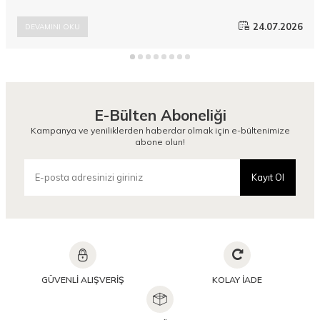
en sevilen bu kurtarıcı parçasını parlatmak ve tarzınıza derinlik
katmak ise tamamen doğru aksesuar eşleşmelerinden geçer.
24.07.2026
DEVAMINI OKU
Camellia Scarfs koleksiyonlarında yer alan modern ve
yenilikçi Şal modelleri, duru şıklığınızı zirveye taşıyacak pürüzsüz
alternatifler sunar.
E-Bülten Aboneliği
Kampanya ve yeniliklerden haberdar olmak için e-bültenimize
abone olun!
Kayıt Ol
GÜVENLİ ALIŞVERİŞ
KOLAY İADE