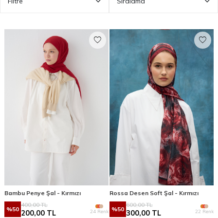
Filtre
Sıralama
Bambu Penye Şal - Kırmızı
Rossa Desen Soft Şal - Kırmızı
400,00
TL
600,00
TL
%
50
%
50
24 Renk
22 Renk
200,00
TL
300,00
TL