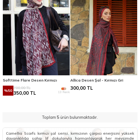
Softtime Flare Desen Kırmızı
Allica Desen Şal - Kırmızı Gri
700,00
TL
300,00
TL
%
50
13 Renk
350,00
TL
Toplam
5
ürün bulunmaktadır.
Camellia Scarfs kırmızı şal serisi, kırmızının çarpıcı enerjisini yüksek
dayanıklılığa sahip lif dokularıyla harmanlayarak her mevsimde