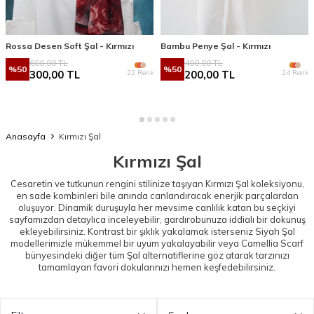
Rossa Desen Soft Şal - Kırmızı
Bambu Penye Şal - Kırmızı
600,00
TL
400,00
TL
%
50
%
50
22 Renk
24 Renk
300,00
TL
200,00
TL
Anasayfa
Kırmızı Şal
Kırmızı Şal
Cesaretin ve tutkunun rengini stilinize taşıyan Kırmızı Şal koleksiyonu,
en sade kombinleri bile anında canlandıracak enerjik parçalardan
oluşuyor. Dinamik duruşuyla her mevsime canlılık katan bu seçkiyi
sayfamızdan detaylıca inceleyebilir, gardırobunuza iddialı bir dokunuş
ekleyebilirsiniz. Kontrast bir şıklık yakalamak isterseniz
Siyah Şal
modellerimizle mükemmel bir uyum yakalayabilir veya Camellia Scarf
bünyesindeki diğer tüm
Şal
alternatiflerine göz atarak tarzınızı
tamamlayan favori dokularınızı hemen keşfedebilirsiniz.