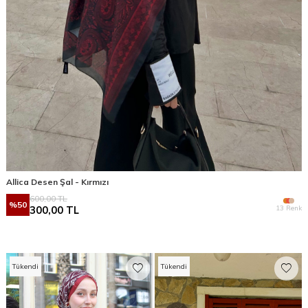
Allica Desen Şal - Kırmızı
600,00
TL
%
50
13 Renk
300,00
TL
Tükendi
Tükendi