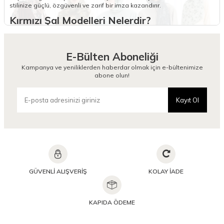
stilinize güçlü, özgüvenli ve zarif bir imza kazandırır.
Kırmızı Şal Modelleri Nelerdir?
Kırmızı şal modelleri, kırmızının farklı tonlarını barındıran, pamuk, ipek
veya yün karışımlı ipliklerden üretilen ve her türlü dış giyime uygun
estetik sunan işlevsel tekstil aksesuarlarıdır. Kırmızı ipek şal ve kırmızı
E-Bülten Aboneliği
şal ipek seçenekleri, doğal protein liflerinin sunduğu parlaklık ile
yüksek nefes alabilirlik sağlayan teknik parçalardır. Koyu kırmızı şal
Kampanya ve yeniliklerden haberdar olmak için e-bültenimize
tasarımları kış aylarında derinlik katarken, kırmızı pamuklu şal
abone olun!
modelleri nem emme kapasitesiyle günlük kullanımda ferahlık sunan
parçalardır. Kırmızı hazır şal tasarımları, pratik kullanımı destekleyen
teknik dikişlerle hazırlanmıştır.
Kayıt Ol
Kırmızı şal modelleri koleksiyonunda yer alan kırmızı kalın şal ürünleri,
ısı yalıtımı sağlayan yoğun dokumalara sahiptir. Kırmızı desenli şal
tasarımları,
Desenli şal
kategorisindeki diğer ürünler gibi yüksek
çözünürlüklü baskı kalitesi ve solmaya dirençli boyama teknikleriyle
hazırlanır. Şal kırmızı seçkisi, kenar dikiş mukavemeti testlerinden
geçirilerek uzun ömürlü kullanım standartlarıyla kullanıcıya
ulaştırılmaktadır. Kırmızı şal modelleri, her cilt alt tonuna uyum
sağlayacak geniş bir renk skalasında markamızın teknik dokuma
GÜVENLİ ALIŞVERİŞ
KOLAY İADE
uzmanlığını yansıtacak şekilde sunulmaktadır.
Kırmızı Şal Nasıl Kombinlenir?
KAPIDA ÖDEME
Kırmızı şal kombinleri, kırmızının dinamik yapısını siyah, beyaz, gri ve
antrasit gibi nötr tonlarla dengeleyerek görsel bir merkez noktası
oluşturmak amacıyla kurgulanır. Kırmızı beyaz şal ve kırmızı siyah şal