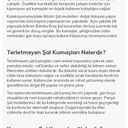
sahiptir. Özellikle hareketli bir tempoda çalışan kadınlar için
kaymayan şal kumaşları en büyük kullanım kolaylığını sağlar.
Koleksiyonumuzdaki
Müslin Şal
modelleri, doğal dokuma yapısı
sayesinde asla kayma yapmayan bir yapıdadır. Aynı şekilde lifli
yapısıyla bilinen
Bambu Kraş Şal
tasarımları da baş üzerinde tok
ve güvenli bir duruş sergiler. Bu kumaşlar, şıklığınızdan ödün
vermeden gün boyu aynaya bakma ihtiyacınızı minimuma indirir.
Terletmeyen Şal Kumaşları Nelerdir?
Terletmeyen şal kumaşları, nem emme kapasitesi yüksek olan
pamuklu müslin, saf bambu ve nefes alabilirliği ile bilinen viskon
liflerinden üretilen dokulardır. Bu dokular vücut ısısını dışarı atarak
cildin taze kalmasını sağlar ve özellikle sıcak havalarda ferah bir
kullanım sunar. Kullanıcılar arasında en rahat şal kumaşı olarak
genellikle bu doğal lifli yapılar ön plana çıkar.
Yaz aylarında terletmeyen şal kumaşı tercihi yapmak, gün boyu
oluşabilecek nem kaynaklı rahatsızlıkların önüne geçer.
Penye
Şal
modellerimiz de bu kategoride esnekliği ve hava geçirgenliği
ile konforlu bir alternatif oluşturur. Doğal kaynaklı bu lifler,
cildinizle dost bir ilişki kurarak stilinizi serinlikle buluşturur.