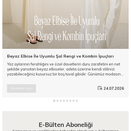
Beyaz Elbise İle Uyumlu Şal Rengi ve Kombin İpuçları
Yaz aylarının ferahlığını ve özel davetlerin duru zarafetini en net
şekilde yansıtan beyaz elbiseler, adeta üzerine kendi stilinizi
yazabileceğiniz kusursuz bir boş tuval gibidir. Günümüz modasının
en sevilen bu kurtarıcı parçasını parlatmak ve tarzınıza derinlik
katmak ise tamamen doğru aksesuar eşleşmelerinden geçer.
24.07.2026
DEVAMINI OKU
Camellia Scarfs koleksiyonlarında yer alan modern ve
yenilikçi Şal modelleri, duru şıklığınızı zirveye taşıyacak pürüzsüz
alternatifler sunar.
E-Bülten Aboneliği
Kampanya ve yeniliklerden haberdar olmak için e-bültenimize