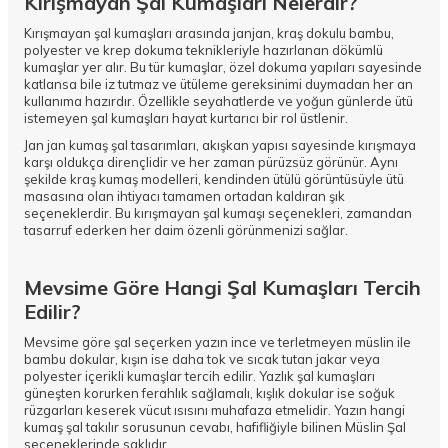
Kırışmayan Şal Kumaşları Nelerdir?
Kırışmayan şal kumaşları arasında janjan, kraş dokulu bambu,
polyester ve krep dokuma teknikleriyle hazırlanan dökümlü
kumaşlar yer alır. Bu tür kumaşlar, özel dokuma yapıları sayesinde
katlansa bile iz tutmaz ve ütüleme gereksinimi duymadan her an
kullanıma hazırdır. Özellikle seyahatlerde ve yoğun günlerde ütü
istemeyen şal kumaşları hayat kurtarıcı bir rol üstlenir.
Jan jan kumaş şal tasarımları, akışkan yapısı sayesinde kırışmaya
karşı oldukça dirençlidir ve her zaman pürüzsüz görünür. Aynı
şekilde kraş kumaş modelleri, kendinden ütülü görüntüsüyle ütü
masasına olan ihtiyacı tamamen ortadan kaldıran şık
seçeneklerdir. Bu kırışmayan şal kumaşı seçenekleri, zamandan
tasarruf ederken her daim özenli görünmenizi sağlar.
Mevsime Göre Hangi Şal Kumaşları Tercih
Edilir?
Mevsime göre şal seçerken yazın ince ve terletmeyen müslin ile
bambu dokular, kışın ise daha tok ve sıcak tutan jakar veya
polyester içerikli kumaşlar tercih edilir. Yazlık şal kumaşları
güneşten korurken ferahlık sağlamalı, kışlık dokular ise soğuk
rüzgarları keserek vücut ısısını muhafaza etmelidir. Yazın hangi
kumaş şal takılır sorusunun cevabı, hafifliğiyle bilinen
Müslin Şal
seçeneklerinde saklıdır.