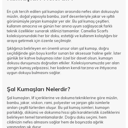
En çok tercih edilen şal kumaşları arasında nefes alan dokusuyla
müslin, doğal yapısıyla bambu, zarif desenleriyle jakar ve ışıltılı
görünümüyle janjan kumaşlar yer alır. Bu şal kumaş çeşitleri,
kullanım amacına ve günün her anına uyum sağlayacak farklı
teknik özellikler sunarak stilinizi tamamlar. Camellia Scarfs
koleksiyonundaki her bir doku, estetiği ve kullanım kolaylığını bir
araya getirmek için özenle seçilmiştir.
Şıklığınızı belirleyen en önemli unsur olan şal kumaşı, doğru
seçildiğinde gün boyu konfor sunan bir aksesuar haline gelir. İster
günlük bir kahve buluşması ister özel bir davet olsun, kumaşın
dokusu duruşunuzu doğrudan etkiler. Koleksiyonumuzda yer alan
zengin kumaş yelpazesi, her kadının kendi tarzına ve ihtiyacına
uygun dokuyu bulmasını sağlar.
Şal Kumaşları Nelerdir?
Şal kumaşları, lif içeriklerine ve dokuma tekniklerine göre müslin,
bambu, jakar, viskon, rami, polyester ve janjan gibi isimlerle
anılan çeşitli türlerden oluşur. Bu şal kumaş isimleri, kumaşın
parlaklığı, dökümü ve dokunma hissi gibi karakteristik özelliklerini
belirleyen temel tanımlamalardır. Doğru doku seçimi, hem
cildinizin nefes almasını sağlar hem de başınızda ağırlık
yapmadan şık durur.