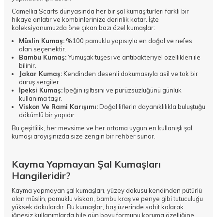
Camellia Scarfs dünyasında her bir şal kumaş türleri farklı bir
hikaye anlatır ve kombinlerinize derinlik katar. İşte
koleksiyonumuzda öne çıkan bazı özel kumaşlar:
Müslin Kumaş:
%100 pamuklu yapısıyla en doğal ve nefes
alan seçenektir.
Bambu Kumaş:
Yumuşak tuşesi ve antibakteriyel özellikleri ile
bilinir.
Jakar Kumaş:
Kendinden desenli dokumasıyla asil ve tok bir
duruş sergiler.
İpeksi Kumaş:
İpeğin ışıltısını ve pürüzsüzlüğünü günlük
kullanıma taşır.
Viskon Ve Rami Karışımı:
Doğal liflerin dayanıklılıkla buluştuğu
dökümlü bir yapıdır.
Bu çeşitlilik, her mevsime ve her ortama uygun en kullanışlı şal
kumaşı arayışınızda size zengin bir rehber sunar.
Kayma Yapmayan Şal Kumaşları
Hangileridir?
Kayma yapmayan şal kumaşları, yüzey dokusu kendinden pütürlü
olan müslin, pamuklu viskon, bambu kraş ve penye gibi tutuculuğu
yüksek dokulardır. Bu kumaşlar, baş üzerinde sabit kalarak
iğnesiz kullanımlarda bile gün boyu formunu koruma özelliğine