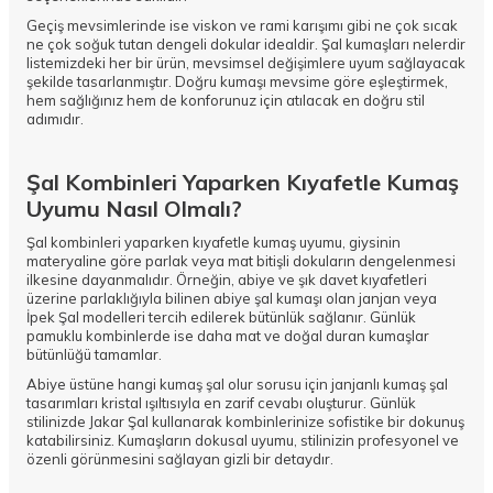
Geçiş mevsimlerinde ise viskon ve rami karışımı gibi ne çok sıcak
ne çok soğuk tutan dengeli dokular idealdir. Şal kumaşları nelerdir
listemizdeki her bir ürün, mevsimsel değişimlere uyum sağlayacak
şekilde tasarlanmıştır. Doğru kumaşı mevsime göre eşleştirmek,
hem sağlığınız hem de konforunuz için atılacak en doğru stil
adımıdır.
Şal Kombinleri Yaparken Kıyafetle Kumaş
Uyumu Nasıl Olmalı?
Şal kombinleri yaparken kıyafetle kumaş uyumu, giysinin
materyaline göre parlak veya mat bitişli dokuların dengelenmesi
ilkesine dayanmalıdır. Örneğin, abiye ve şık davet kıyafetleri
üzerine parlaklığıyla bilinen abiye şal kumaşı olan janjan veya
İpek Şal
modelleri tercih edilerek bütünlük sağlanır. Günlük
pamuklu kombinlerde ise daha mat ve doğal duran kumaşlar
bütünlüğü tamamlar.
Abiye üstüne hangi kumaş şal olur sorusu için janjanlı kumaş şal
tasarımları kristal ışıltısıyla en zarif cevabı oluşturur. Günlük
stilinizde
Jakar Şal
kullanarak kombinlerinize sofistike bir dokunuş
katabilirsiniz. Kumaşların dokusal uyumu, stilinizin profesyonel ve
özenli görünmesini sağlayan gizli bir detaydır.