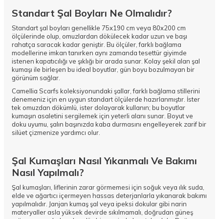
Standart Şal Boyları Ne Olmalıdır?
Standart şal boyları genellikle 75x190 cm veya 80x200 cm
ölçülerinde olup, omuzlardan dökülecek kadar uzun ve başı
rahatça saracak kadar geniştir. Bu ölçüler, farklı bağlama
modellerine imkan tanırken aynı zamanda tesettür giyimde
istenen kapatıcılığı ve şıklığı bir arada sunar. Kolay şekil alan şal
kumaşı ile birleşen bu ideal boyutlar, gün boyu bozulmayan bir
görünüm sağlar.
Camellia Scarfs koleksiyonundaki şallar, farklı bağlama stillerini
denemeniz için en uygun standart ölçülerde hazırlanmıştır. İster
tek omuzdan dökümlü, ister dolayarak kullanın; bu boyutlar
kumaşın asaletini sergilemek için yeterli alanı sunar. Boyut ve
doku uyumu, şalın başınızda kaba durmasını engelleyerek zarif bir
silüet çizmenize yardımcı olur.
Şal Kumaşları Nasıl Yıkanmalı Ve Bakımı
Nasıl Yapılmalı?
Şal kumaşları, liflerinin zarar görmemesi için soğuk veya ılık suda,
elde ve ağartıcı içermeyen hassas deterjanlarla yıkanarak bakımı
yapılmalıdır. Janjan kumaş şal veya ipeksi dokular gibi narin
materyaller asla yüksek devirde sıkılmamalı, doğrudan güneş