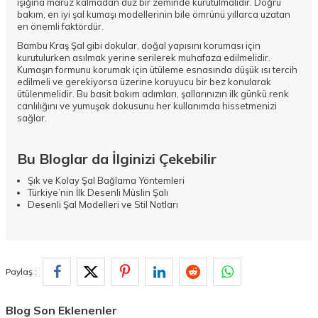
ışığına maruz kalmadan düz bir zeminde kurutulmalıdır. Doğru
bakım, en iyi şal kumaşı modellerinin bile ömrünü yıllarca uzatan
en önemli faktördür.
Bambu Kraş Şal gibi dokular, doğal yapısını koruması için
kurutulurken asılmak yerine serilerek muhafaza edilmelidir.
Kumaşın formunu korumak için ütüleme esnasında düşük ısı tercih
edilmeli ve gerekiyorsa üzerine koruyucu bir bez konularak
ütülenmelidir. Bu basit bakım adımları, şallarınızın ilk günkü renk
canlılığını ve yumuşak dokusunu her kullanımda hissetmenizi
sağlar.
Bu Bloglar da İlginizi Çekebilir
Şık ve Kolay Şal Bağlama Yöntemleri
Türkiye’nin İlk Desenli Müslin Şalı
Desenli Şal Modelleri ve Stil Notları
Paylaş :
Blog Son Eklenenler